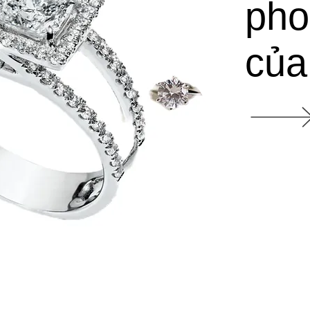
pho
của