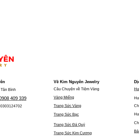
ên​
Về Kim Nguyên Jewelry
Dị
Câu Chuyện về Tiệm Vàng
Hư
 Tân Bình
Vàng Miếng
 0908 409 339
Hư
Trang Sức Vàng
Ch
: 0303124702
Hư
Trang Sức Bạc
Ch
Trang Sức Đá Quý
Bả
Trang Sức Kim Cương